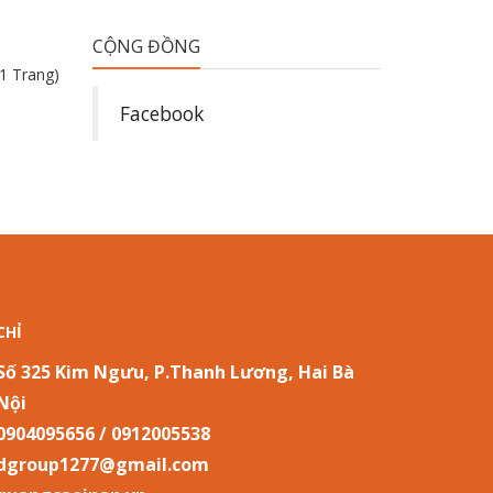
CỘNG ĐỒNG
(1 Trang)
Facebook
CHỈ
Số 325 Kim Ngưu, P.Thanh Lương, Hai Bà Trưng, Hà
Nội
0904095656 / 0912005538
dgroup1277@gmail.com