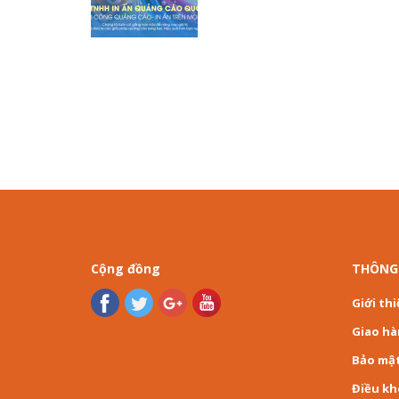
Cộng đồng
THÔNG
Giới th
Giao h
Bảo mậ
Điều k