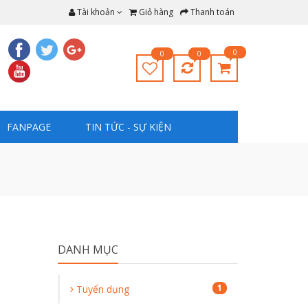
Tài khoản
Giỏ hàng
Thanh toán
0
0
0
FANPAGE
TIN TỨC - SỰ KIỆN
DANH MỤC
1
Tuyển dụng