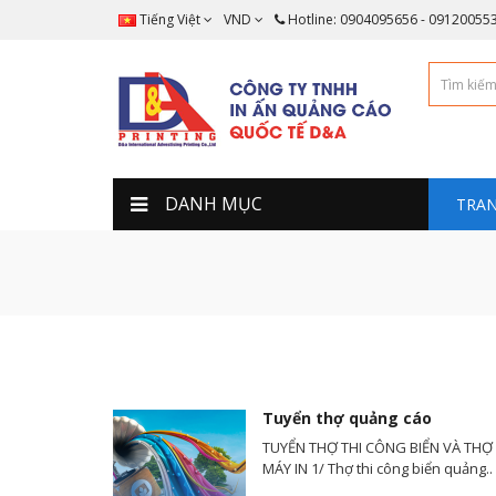
Tiếng Việt
VND
Hotline: 0904095656 - 09120055
DANH MỤC
TRAN
LIÊN
Tuyển thợ quảng cáo
TUYỂN THỢ THI CÔNG BIỂN VÀ TH
MÁY IN 1/ Thợ thi công biển quảng..